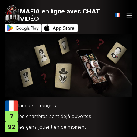
MAFIA en ligne
avec CHAT
VIDÉO
langue : Français
7
les chambres sont déjà ouvertes
92
les gens jouent en ce moment