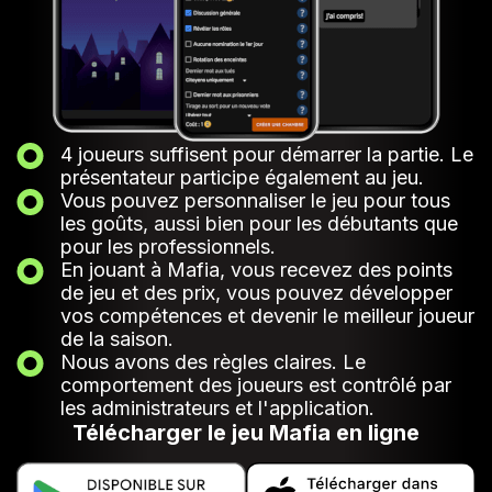
4 joueurs suffisent pour démarrer la partie. Le
présentateur participe également au jeu.
Vous pouvez personnaliser le jeu pour tous
les goûts, aussi bien pour les débutants que
pour les professionnels.
En jouant à Mafia, vous recevez des points
de jeu et des prix, vous pouvez développer
vos compétences et devenir le meilleur joueur
de la saison.
Nous avons des règles claires. Le
comportement des joueurs est contrôlé par
les administrateurs et l'application.
Télécharger le jeu Mafia en ligne