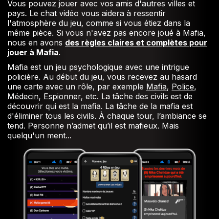
Vous pouvez jouer avec vos amis d'autres villes et
pays. Le chat vidéo vous aidera à ressentir
l'atmosphère du jeu, comme si vous étiez dans la
même pièce. Si vous n'avez pas encore joué à Mafia,
nous en avons
des règles claires et complètes pour
jouer à Mafia
.
Mafia est un jeu psychologique avec une intrigue
policière. Au début du jeu, vous recevez au hasard
une carte avec un rôle, par exemple
Mafia
,
Police
,
Médecin
,
Espionner
, etc. La tâche des civils est de
découvrir qui est la mafia. La tâche de la mafia est
d'éliminer tous les civils. À chaque tour, l’ambiance se
tend. Personne n’admet qu’il est mafieux. Mais
quelqu'un ment...