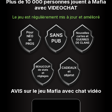
Plus de 10 000 personnes jouent à Mafia
avec VIDEOCHAT
Le jeu est régulièrement mis à jour et amélioré
AVIS sur le jeu Mafia avec chat vidéo
Vla
Le j