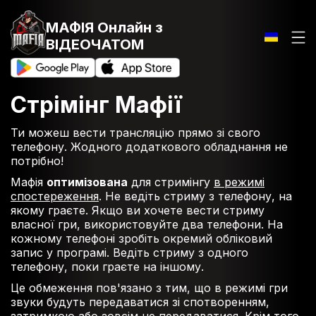
МАФІЯ Онлайн
з
ВІДЕОЧАТОМ
Стрімінг Мафії
Ти можеш вести трансляцію прямо зі свого
телефону. Жодного додаткового обладнання не
потрібно!
Мафія
оптимізована
для стримінгу
в режимі
спостереження
. Не ведіть стриму з телефону, на
якому граєте. Якщо ви хочете вести стриму
власної гри, використовуйте два телефони. На
кожному телефоні зробіть окремий обліковий
запис у програмі. Ведіть стриму з одного
телефону, поки граєте на іншому.
Це обмеження пов'язано з тим, що в режимі гри
звуки будуть передаватися зі спотворенням,
затримкою або зовсім не передаватися. Крім того,