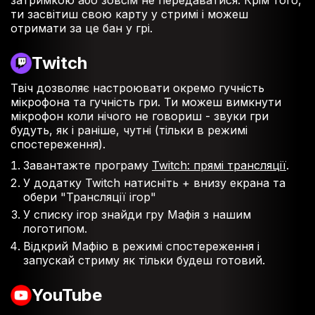
ти засвітиш свою карту у стримі і можеш
отримати за це бан у грі.
Twitch
Твіч дозволяє настроювати окремо гучність
мікрофона та гучність гри. Ти можеш вимкнути
мікрофон коли нічого не говориш - звуки гри
будуть, як і раніше, чутні (тільки в режимі
спостереження).
Завантажте програму
Twitch: прямі трансляції
.
У додатку Twitch натисніть + внизу екрана та
обери "Трансляції ігор"
У списку ігор знайди гру Мафія з нашим
логотипом.
Відкрий Мафію в режимі спостереження і
запускай стриму як тільки будеш готовий.
YouTube