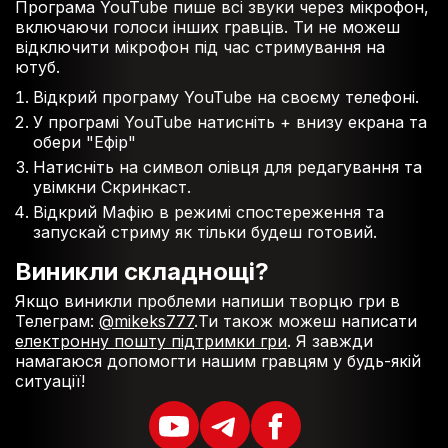
Програма YouTube пише всі звуки через мікрофон,
включаючи голоси інших гравців. Ти не можеш
відключити мікрофон під час стримування на
ютуб.
Відкрий програму YouTube на своєму телефоні.
У програмі YouTube натисніть + внизу екрана та
обери "Ефір"
Натисніть на символ олівця для редагування та
увімкни Скринкаст.
Відкрий Мафію в режимі спостереження та
запускай стриму як тільки будеш готовий.
Виникли складнощі?
Якщо виникли проблеми напиши творцю гри в
Телеграм:
@mikeks777
.Ти також можеш написати
електронну пошту підтримки гри
. Я завжди
намагаюся допомогти нашим гравцям у будь-якій
ситуації!