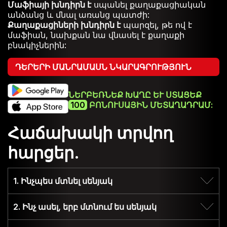
Մաֆիայի խնդիրն է
սպանել քաղաքացիական
անձանց և մնալ առանց պատժի:
Քաղաքացիների խնդիրն է
պարզել, թե ով է
մաֆիան, նախքան նա վնասել է քաղաքի
բնակիչներին:
ԴԵՐԵՐԻ ՄԱՆՐԱՄԱՍՆ ՆԿԱՐԱԳՐՈՒԹՅՈՒՆ
ՆԵՐԲԵՌՆԵՔ ԽԱՂԸ ԵՒ ՍՏԱՑԵՔ
100
ԲՈՆՈՒՍԱՅԻՆ ՄԵՏԱՂԱԴՐԱՄ:
Հաճախակի տրվող
հարցեր.
1. Ինչպես մտնել սենյակ
Ցանկից ընտրեք ցանկացած սենյակ,
2. Ինչ ասել, երբ մտնում ես սենյակ
որը համապատասխանում է ձեր լեզվին:
Խնդրում ենք նկատի ունենալ, որ եթե
Համոզվեք, որ ողջունեք սենյակի