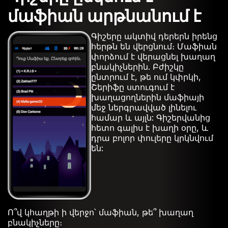
մաֆիան արթնանում է
Գիշերը ակտիվ դերերն իրենց
հերթն են վերցնում։ Մաֆիան
փորձում է վերացնել խաղաղ
բնակիչներին. Բժիշկը
ընտրում է, թե ում կփրկի,
Շերիֆը ստուգում է
խաղացողներին մաֆիայի
մեջ ներգրավված լինելու
համար և այլն: Գիշերվանից
հետո գալիս է խաղի օրը, և
դրա բոլոր փուլերը կրկնվում
են:
Ո՞վ կհաղթի ի վերջո՝ մաֆիան, թե՞ խաղաղ
բնակիչները։