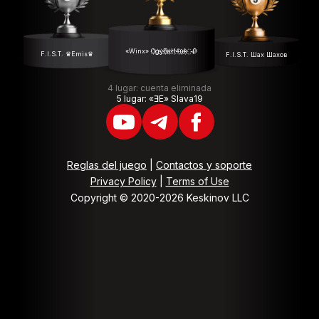
«Winx» O҉g҉y҉B҉a҉H҉4҉u҉k҉ ҉ 🥀
F.I.S.T. ♛Emis♛
F.I.S.T. Шах Шахов
4 lugar: cuenta eliminada
5 lugar: «ƎЕ» Slava19
Reglas del juego
|
Contactos y soporte
Privacy Policy
|
Terms of Use
Copyright © 2020-2026 Keskinov LLC