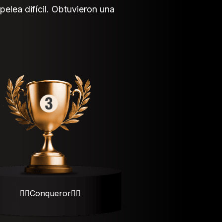
elea difícil. Obtuvieron una
💂‍♂️Conqueror💂‍♂️