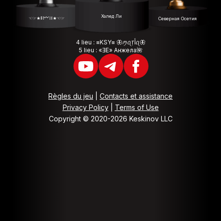
Халед Ли
☜☞★𐌄𐌌𐌉𐌔★☜☞
Северная Осетия
4 lieu : ≡KSY≡ 🦋ꪑꪖ᥅ﺃꪖ🦋
5 lieu : «ƎE» Анжела🌺
Règles du jeu
|
Contacts et assistance
Privacy Policy
|
Terms of Use
Copyright © 2020-2026 Keskinov LLC