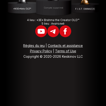
Compte supprimé
«NSG»Keks OLD™
F.I.S.T. EMMA🇦🇲
4 lieu : «ƎЕ» Brahma the Creator OLD™
5 lieu : Анатолий
Règles du jeu
|
Contacts et assistance
Privacy Policy
|
Terms of Use
Copyright © 2020-2026 Keskinov LLC