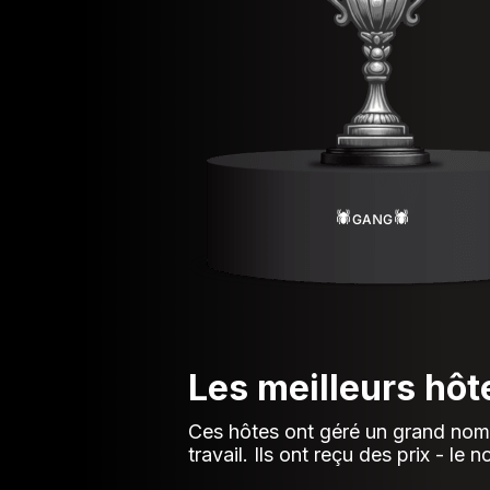
🕷️ɢᴀɴɢ🕷️
Les meilleurs hôt
Ces hôtes ont géré un grand nomb
travail. Ils ont reçu des prix - l