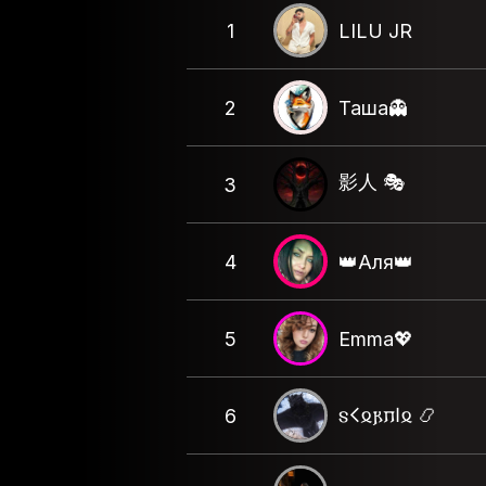
1
LILU JR
2
Таша👻
影人 🎭
3
4
👑Аля👑
5
Emma💖
𐍃𐌂𐍉𐍂𐍀𐌉𐍉 📿
6