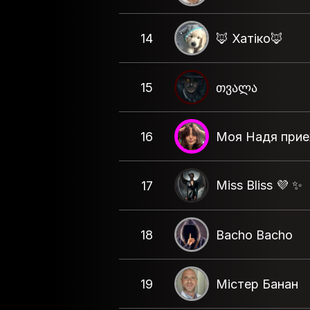
14
🦊 Хатіко🦊
15
თვალა
16
Моя Надя прие
Miss Bliss 💜 ✨️
17
18
Bacho Bacho
19
Містер Банан