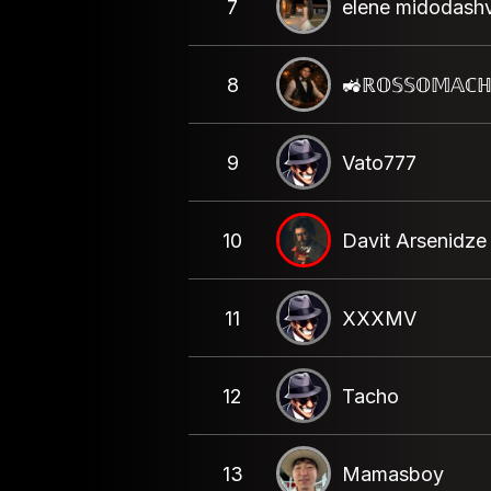
7
elene midodashvi
8
🚜ℝ𝕆𝕊𝕊𝕆𝕄𝔸ℂℍ
9
Vato777
10
Davit Arsenidze
11
XXXMV
12
Tacho
13
Mamasboy