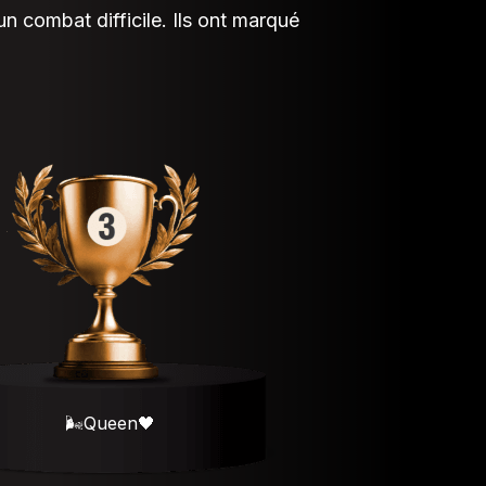
un combat difficile. Ils ont marqué
🌬️Queen🖤