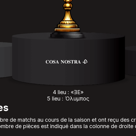
𝐂𝐎𝐒𝐀 𝐍𝐎𝐒𝐓𝐑𝐀 🥀
4 lieu : «ƎE»
5 lieu : Όλυμπος
es
re de matchs au cours de la saison et ont reçu des cri
e nombre de pièces est indiqué dans la colonne de droite