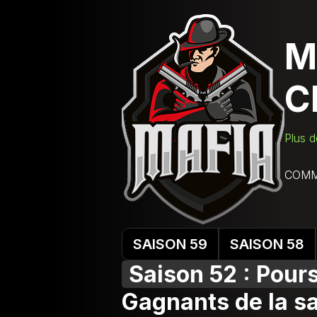
M
C
Plus d
COMM
SAISON 59
SAISON 58
Saison 52 : Pours
Gagnants de la s