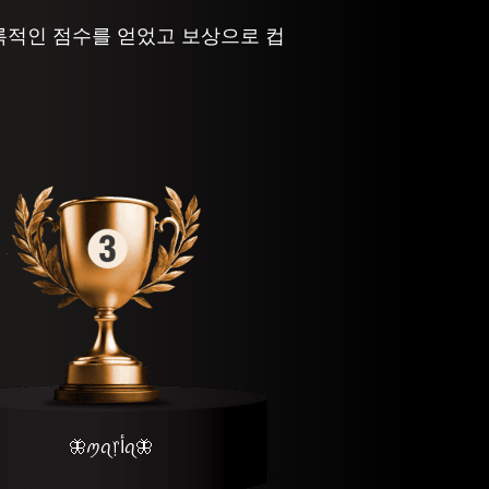
록적인 점수를 얻었고 보상으로 컵
🦋ꪑꪖ᥅ﺃꪖ🦋