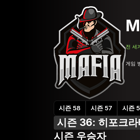
M
전 세
게임 
시즌 58
시즌 57
시즌 5
시즌 36: 히포크
시즌 우승자