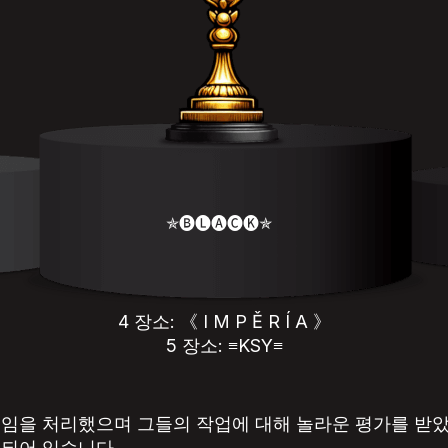
✯🅑🅛🅐🅒🅚✯
4 장소: 《 I M P Ě R Í A 》
5 장소: ≡KSY≡
게임을 처리했으며 그들의 작업에 대해 놀라운 평가를 받았
시되어 있습니다.