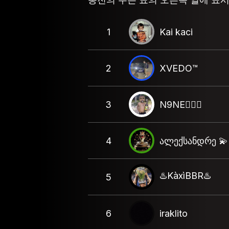
1
Kai kaci
2
XVEDO™
3
N9NE🧛🏻‍♂️
4
ალექსანდრე 💫
♨️KàxìBBR♨️
5
6
iraklito