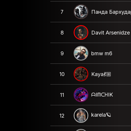
7
Панда Бархуда
8
Davit Arsenidze
9
bmw m6
10
Kaya💃🏼
ᗩIᗰᑕᕼIK
11
karela🪐
12