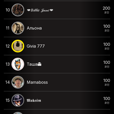
200
10
💋𝐵𝒾𝓁𝓁𝒾𝑒 𝒥𝒶𝓃𝑒💋
코인
100
11
Альона
코인
100
12
Givia 777
코인
100
13
Таша👻
코인
100
14
Mamaboss
코인
100
15
𝕸𝖆𝖐𝖘𝖎𝖒
코인