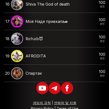
100
16
Shiva The God of death
코인
100
17
Моя Надя приехала🚙
코인
100
18
ℝ𝕖𝕙𝕒𝕓😈
코인
100
19
AFRODITA
코인
100
20
Спартак
코인
게임의 규칙
|
연락처 및 지원
Privacy Policy
|
Terms of Use