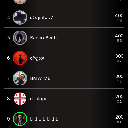
400
4
𐍃𐌂𐍉𐍂𐍀𐌉𐍉 📿
코인
400
5
Bacho Bacho
코인
300
6
ბრუნო
코인
300
7
BMW M6
코인
200
8
doctape
코인
200
9
🫆 𝙲 𝙷 𝙴 𝙺 𝙾 🫆
코인