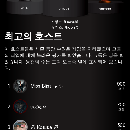
White
ARARAT
𝕰𝖒𝖎𝖓𝖎𝖊𝖓𝖈𝖊
4 장소: 🕷️ɢᴀɴɢ🕷️
5 장소: PhoeniX
최고의 호스트
이 호스트들은 시즌 동안 수많은 게임을 처리했으며 그들
의 작업에 대해 놀라운 평가를 받았습니다. 그들은 상을 받
았습니다. 동전의 수는 표의 오른쪽 열에 표시되어 있습니
다.
900
1
Miss Bliss 💜 ✨️
코인
700
2
თვალა
코인
500
3
🐱 Кошка 🐱
코인