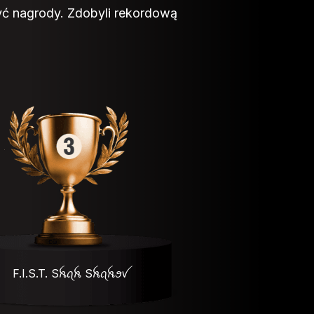
być nagrody. Zdobyli rekordową
F.I.S.T. Sꫝꪖꫝ Sꫝꪖꫝꪮꪜ