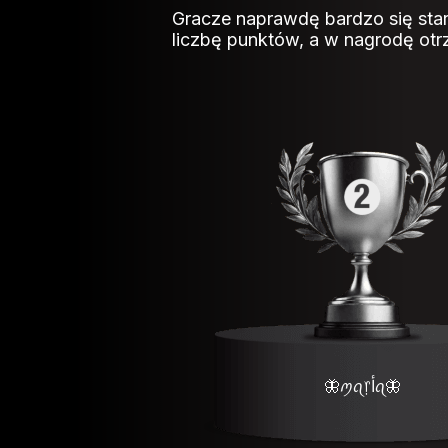
Gracze naprawdę bardzo się star
liczbę punktów, a w nagrodę otr
🦋ꪑꪖ᥅ﺃꪖ🦋