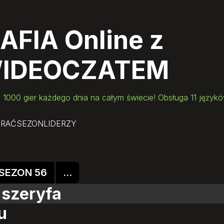
AFIA Online
z
IDEOCZATEM
 1000 gier każdego dnia na całym świecie! Obsługa 11 język
GRAĆ
SEZON
LIDERZY
SEZON 56
...
 szeryfa
u