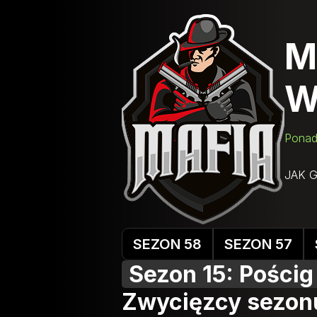
M
W
Ponad
JAK 
SEZON 58
SEZON 57
Sezon 15: Pościg
Zwycięzcy sezon