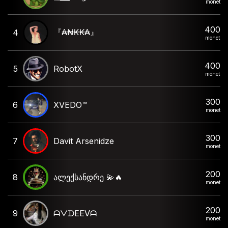
monet
400
『₳₦₭₭₳』
4
monet
400
5
RobotX
monet
300
6
XVEDO™
monet
300
7
Davit Arsenidze
monet
200
8
ალექსანდრე 💫🔥
monet
200
9
ᗩᐯᗪEEᐯᗩ
monet