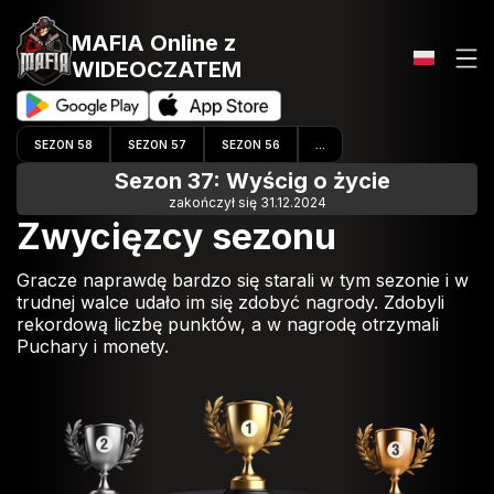
MAFIA Online
z
WIDEOCZATEM
SEZON 58
SEZON 57
SEZON 56
...
Sezon 37: Wyścig o życie
zakończył się 31.12.2024
Zwycięzcy sezonu
Gracze naprawdę bardzo się starali w tym sezonie i w
trudnej walce udało im się zdobyć nagrody. Zdobyli
rekordową liczbę punktów, a w nagrodę otrzymali
Puchary i monety.