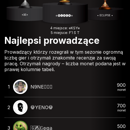
«ƎE»
• ECLIPSE •
✯🅑🅛🅐🅒🅚✯
4 miejsce: ≡KSY≡
5 miejsce: F҇ I҇ S҇ T҇
Najlepsi prowadzące
Prowadzący którzy rozegrali w tym sezonie ogromną
liczbę gier i otrzymali znakomite recenzje za swoją
pracę. Otrzymali nagrody – liczba monet podana jest w
prawej kolumnie tabeli.
900
1
N9NE🧛🏻‍♂️
monet
700
2
💀YENO💀
monet
500
3
🇬🇪⃤𝔾𝕠𝕘𝕒