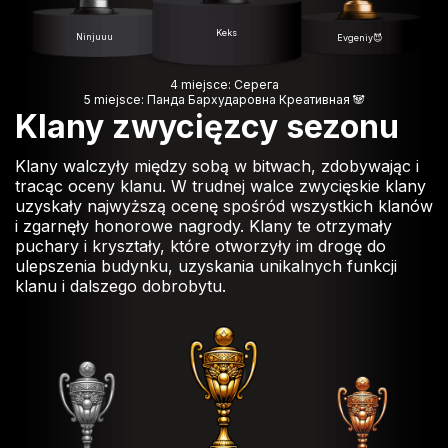
Keks
Ninjuuu
Evgeniy😈
4 miejsce: Серега
5 miejsce: Панда Бархударовна Креативная 🐼
Klany zwycięzcy sezonu
Klany walczyły między sobą w bitwach, zdobywając i
tracąc oceny klanu. W trudnej walce zwycięskie klany
uzyskały najwyższą ocenę spośród wszystkich klanów
i zgarnęły honorowe nagrody. Klany te otrzymały
puchary i kryształy, które otworzyły im drogę do
ulepszenia budynku, uzyskania unikalnych funkcji
klanu i dalszego dobrobytu.