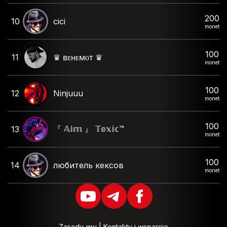
200
10
cici
monet
100
11
♛ ʙᴇʜᴇᴍᴏᴛ ♛
monet
100
12
Ninjuuu
monet
100
『 𝔸𝕚𝕞 』 𝕋𝕠𝕩𝕚𝕔™
13
monet
100
14
любитель кексов
monet
Zasady gry
|
Kontakty i wsparcie