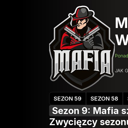
M
W
Ponad
JAK 
SEZON 59
SEZON 58
Sezon 9: Mafia s
Zwycięzcy sezon