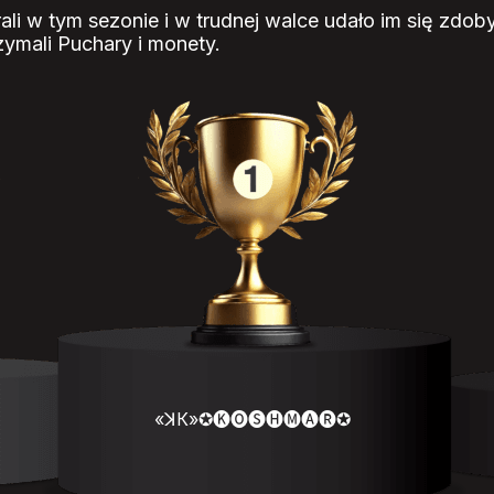
ali w tym sezonie i w trudnej walce udało im się zdo
zymali Puchary i monety.
«ꓘК»✪🅚🅞🅢🅗🅜🅐🅡✪