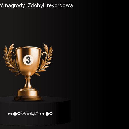
być nagrody. Zdobyli rekordową
◦•●◉✿𓆩Ꞥīꞥҟⱥ𓆪◦•●◉✿