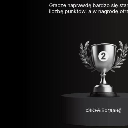
Gracze naprawdę bardzo się star
liczbę punktów, a w nagrodę otr
«ꓘК»💪Богдан✌