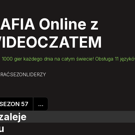
AFIA Online
z
IDEOCZATEM
 1000 gier każdego dnia na całym świecie! Obsługa 11 język
GRAĆ
SEZON
LIDERZY
SEZON 57
...
zaleje
u