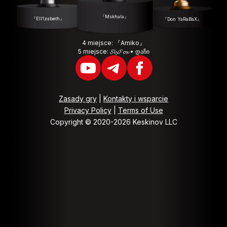
『Mskhala』
『Ell1zabeth』
『Don YaRaBaX』
4 miejsce: 『Amiko』
5 miejsce: 𝓢𝓵𝔂𝓕𝓸𝔁 • დაჩი
Zasady gry
|
Kontakty i wsparcie
Privacy Policy
|
Terms of Use
Copyright © 2020-2026 Keskinov LLC