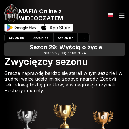
MAFIA Online
z
WIDEOCZATEM
SEZON 59
SEZON 58
SEZON 57
...
Sezon 29: Wyścig o życie
zakończył się 22.05.2024
Zwycięzcy sezonu
Gracze naprawdę bardzo się starali w tym sezonie i w
trudnej walce udało im się zdobyć nagrody. Zdobyli
rekordową liczbę punktów, a w nagrodę otrzymali
Puchary i monety.