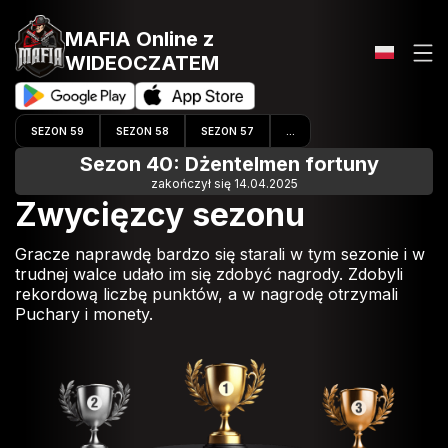
MAFIA Online
z
WIDEOCZATEM
SEZON 59
SEZON 58
SEZON 57
...
Sezon 40: Dżentelmen fortuny
zakończył się 14.04.2025
Zwycięzcy sezonu
Gracze naprawdę bardzo się starali w tym sezonie i w
trudnej walce udało im się zdobyć nagrody. Zdobyli
rekordową liczbę punktów, a w nagrodę otrzymali
Puchary i monety.