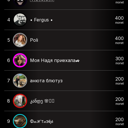
monet
400
4
• Fergus •
monet
400
5
Poli
monet
300
6
Моя Надя приехала🚙
monet
200
7
анюта блютуз
monet
200
8
კანდე 🌸❤️‍🔥
monet
200
9
Ф𝒶ℋт𝒶зё𝓅
monet