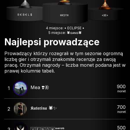
R € B € L $
≡KSY≡
«ƎE»
4 miejsce: • ECLIPSE •
5 miejsce: 🕷️ɢᴀɴɢ🕷️
Najlepsi prowadzące
Prowadzący którzy rozegrali w tym sezonie ogromną
liczbę gier i otrzymali znakomite recenzje za swoją
pracę. Otrzymali nagrody – liczba monet podana jest w
prawej kolumnie tabeli.
900
Mea ❣️🦋
1
monet
700
𝕶𝖆𝖙𝖊𝖗𝖎𝖓𝖆 🕷️✨
2
monet
500
3
🇻 🇪 🇳 🇴 🇲 ˢᵉʳᵒᵇ