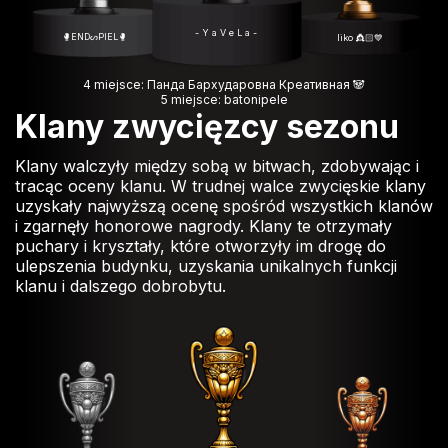
- Y a V e L a -
🥊ENDᔕPIEL🥊
liko 👸🏻💙
4 miejsce: Панда Бархударовна Креативная 🐼
5 miejsce: batonipele
Klany zwycięzcy sezonu
Klany walczyły między sobą w bitwach, zdobywając i
tracąc oceny klanu. W trudnej walce zwycięskie klany
uzyskały najwyższą ocenę spośród wszystkich klanów
i zgarnęły honorowe nagrody. Klany te otrzymały
puchary i kryształy, które otworzyły im drogę do
ulepszenia budynku, uzyskania unikalnych funkcji
klanu i dalszego dobrobytu.