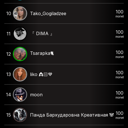
100
10
Tako_Gogiladzee
monet
100
『 DIMA 』
11
monet
100
Tsarapka🐈
12
monet
100
13
liko 👸🏻💙
monet
100
14
moon
monet
100
15
Панда Бархударовна Креативная 🐼
monet