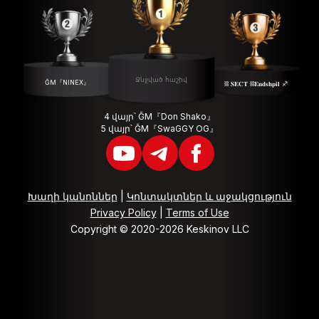
Ջնջված հաշիվ
ĞM『NINEX』
⛓ 𝐒𝐄𝐂𝐓 ⛓𝐄𝐧𝐝𝐬𝐡𝐩𝐢𝐥 ♐️
4 վայր՝ ĞM『Don Shako』
5 վայր՝ ĞM『SwaGGY OG』
Խաղի կանոններ
|
Կոնտակտներ և աջակցություն
Privacy Policy
|
Terms of Use
Copyright © 2020-2026 Keskinov LLC