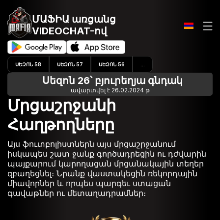
ՄԱՖԻԱ առցանց
VIDEOCHAT-ով
ՍԵԶՈՆ 58
ՍԵԶՈՆ 57
ՍԵԶՈՆ 56
...
Սեզոն 26՝ բյուրեղյա գնդակ
ավարտվել է 26.02.2024 թ
Մրցաշրջանի
Հաղթողները
Այս ֆուտբոլիստներն այս մրցաշրջանում
իսկապես շատ ջանք գործադրեցին ու դժվարին
պայքարում կարողացան մրցանակային տեղեր
զբաղեցնել։ Նրանք վաստակեցին ռեկորդային
միավորներ և որպես պարգեւ ստացան
գավաթներ ու մետաղադրամներ։