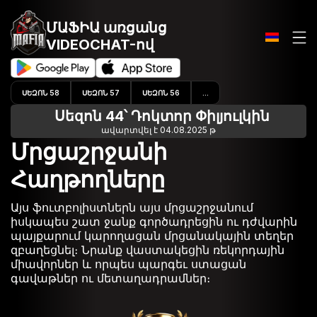
ՄԱՖԻԱ առցանց
VIDEOCHAT-ով
ՍԵԶՈՆ 58
ՍԵԶՈՆ 57
ՍԵԶՈՆ 56
...
Սեզոն 44՝ Դոկտոր Փիլյուլկին
ավարտվել է 04.08.2025 թ
Մրցաշրջանի
Հաղթողները
Այս ֆուտբոլիստներն այս մրցաշրջանում
իսկապես շատ ջանք գործադրեցին ու դժվարին
պայքարում կարողացան մրցանակային տեղեր
զբաղեցնել։ Նրանք վաստակեցին ռեկորդային
միավորներ և որպես պարգեւ ստացան
գավաթներ ու մետաղադրամներ։