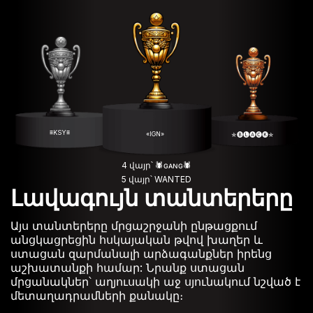
≡KSY≡
«IGN»
✯🅑🅛🅐🅒🅚✯
4 վայր՝ 🕷️ɢᴀɴɢ🕷️
5 վայր՝ WANTED
Լավագույն տանտերերը
Այս տանտերերը մրցաշրջանի ընթացքում
անցկացրեցին հսկայական թվով խաղեր և
ստացան զարմանալի արձագանքներ իրենց
աշխատանքի համար: Նրանք ստացան
մրցանակներ՝ աղյուսակի աջ սյունակում նշված է
մետաղադրամների քանակը։