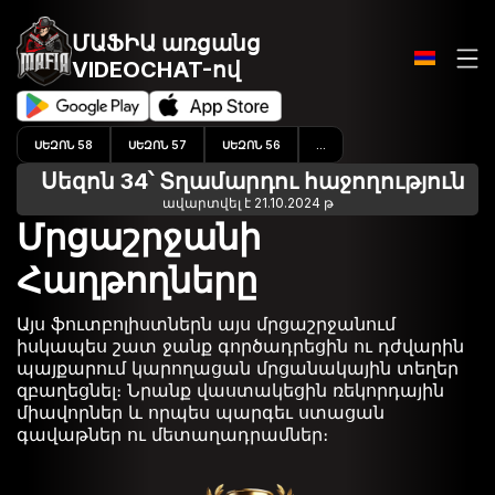
ՄԱՖԻԱ առցանց
VIDEOCHAT-ով
ՍԵԶՈՆ 58
ՍԵԶՈՆ 57
ՍԵԶՈՆ 56
...
Սեզոն 34՝ Տղամարդու հաջողություն
ավարտվել է 21.10.2024 թ
Մրցաշրջանի
Հաղթողները
Այս ֆուտբոլիստներն այս մրցաշրջանում
իսկապես շատ ջանք գործադրեցին ու դժվարին
պայքարում կարողացան մրցանակային տեղեր
զբաղեցնել։ Նրանք վաստակեցին ռեկորդային
միավորներ և որպես պարգեւ ստացան
գավաթներ ու մետաղադրամներ։