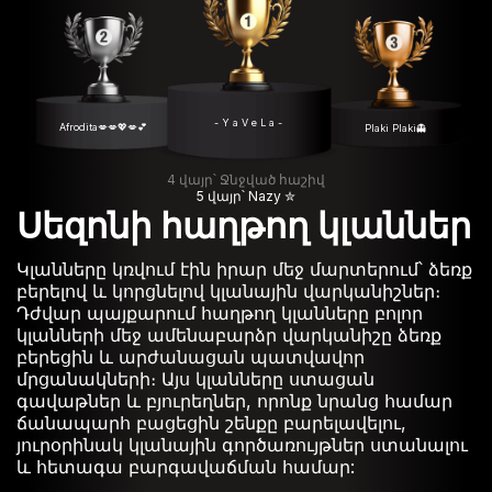
- Y a V e L a -
Afrodita💋💋💖💋💕
Plaki Plaki👻
4 վայր՝ Ջնջված հաշիվ
5 վայր՝ Nazy ✮
Սեզոնի հաղթող կլաններ
Կլանները կռվում էին իրար մեջ մարտերում՝ ձեռք
բերելով և կորցնելով կլանային վարկանիշներ։
Դժվար պայքարում հաղթող կլանները բոլոր
կլանների մեջ ամենաբարձր վարկանիշը ձեռք
բերեցին և արժանացան պատվավոր
մրցանակների։ Այս կլանները ստացան
գավաթներ և բյուրեղներ, որոնք նրանց համար
ճանապարհ բացեցին շենքը բարելավելու,
յուրօրինակ կլանային գործառույթներ ստանալու
և հետագա բարգավաճման համար: