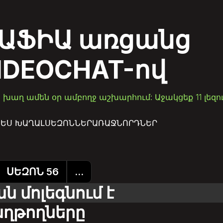
ԱՖԻԱ առցանց
IDEOCHAT-ով
+ խաղ ամեն օր ամբողջ աշխարհում: Աջակցեք 11 լեզո
ԵՍ ԽԱՂԱԼ
ՍԵԶՈՆՆԵՐ
ԱՌԱՋՆՈՐԴՆԵՐ
ՍԵԶՈՆ 56
...
ն մոլեգնում է
աղթողները