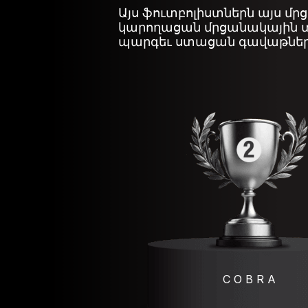
Այս ֆուտբոլիստներն այս մ
կարողացան մրցանակային տե
պարգեւ ստացան գավաթներ
C O B R A