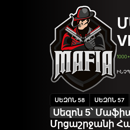
Մ
V
1000
ԻՆՉՊ
ՍԵԶՈՆ 58
ՍԵԶՈՆ 57
Սեզոն 5՝ Մաֆիա
Մրցաշրջանի Հ