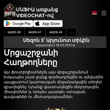
ՄԱՖԻԱ առցանց
VIDEOCHAT-ով
ՍԵԶՈՆ 58
ՍԵԶՈՆ 57
ՍԵԶՈՆ 56
...
Սեզոն 3՝ Արյունոտ տիկին
ավարտվել է 28.03.2022 թ
Մրցաշրջանի
Հաղթողները
Այս ֆուտբոլիստներն այս մրցաշրջանում
իսկապես շատ ջանք գործադրեցին ու դժվարին
պայքարում կարողացան մրցանակային տեղեր
զբաղեցնել։ Նրանք վաստակեցին ռեկորդային
միավորներ և որպես պարգեւ ստացան
գավաթներ ու մետաղադրամներ։