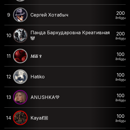
200
9
Сергей Хотабыч
მონეტა
Панда Бархударовна Креативная
200
10
🐼
მონეტა
100
11
𝑴𝒊𝒍𝒊🍷
მონეტა
100
12
Hatiko
მონეტა
100
13
ANUSHKA💚
მონეტა
100
14
Kaya💃🏼
მონეტა