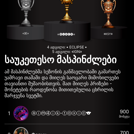
«ƎE»
≡KSY≡
✯🅑🅛🅐🅒🅚✯
4 ადგილი: • ECLIPSE •
5 ადგილი: «IGN»
საუკეთესო მასპინძლები
ამ მასპინძლებმა სეზონის განმავლობაში გამართეს
უამრავი თამაში და მიიღეს საოცარი მიმოხილვები
თავიანთი მუშაობისთვის. მათ მიიღეს პრიზები -
მონეტების რაოდენობა მითითებულია ცხრილის
მარჯვენა სვეტში.
900
ⓐⓘⓜ④ⓘⓚ-ⓣⓞⓧⓘⓒ🐨
1
მონეტა
700