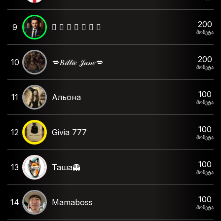
200
9
🫆 𝙲 𝙷 𝙴 𝙺 𝙾 🫆
მონეტა
200
10
💋𝐵𝒾𝓁𝓁𝒾𝑒 𝒥𝒶𝓃𝑒💋
მონეტა
100
11
Альона
მონეტა
100
12
Givia 777
მონეტა
100
13
Таша👻
მონეტა
100
14
Mamaboss
მონეტა