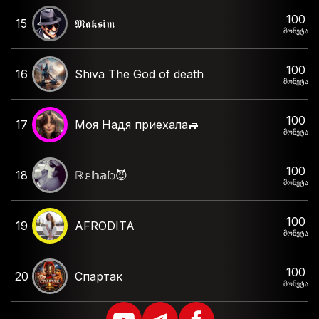
100
15
𝕸𝖆𝖐𝖘𝖎𝖒
მონეტა
100
16
Shiva The God of death
მონეტა
100
17
Моя Надя приехала🚙
მონეტა
100
18
ℝ𝕖𝕙𝕒𝕓😈
მონეტა
100
19
AFRODITA
მონეტა
100
20
Спартак
მონეტა