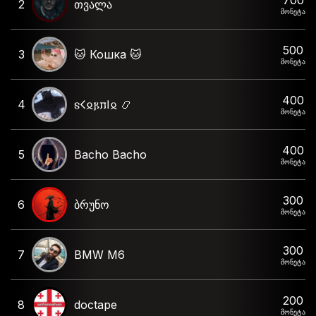
2
თვალა
მონეტა
500
3
🐱 Кошка 🐱
მონეტა
400
4
𐍃𐌂𐍉𐍂𐍀𐌉𐍉 📿
მონეტა
400
5
Bacho Bacho
მონეტა
300
6
ბრუნო
მონეტა
300
7
BMW M6
მონეტა
200
8
doctape
მონეტა