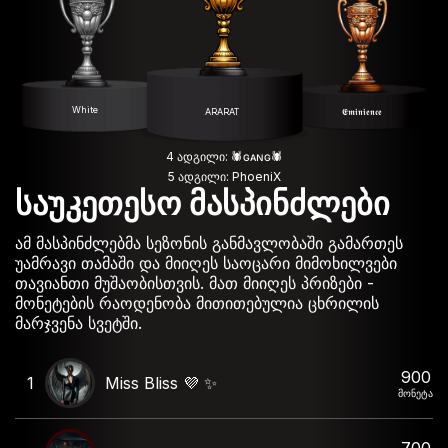
White
ARARAT
𝕰𝖒𝖎𝖓𝖎𝖊𝖓𝖈𝖊
4 ადგილი: 🕷️ɢᴀɴɢ🕷️
5 ადგილი: PhoeniX
საუკეთესო მასპინძლები
ამ მასპინძლებმა სეზონის განმავლობაში გამართეს
უამრავი თამაში და მიიღეს საოცარი მიმოხილვები
თავიანთი მუშაობისთვის. მათ მიიღეს პრიზები -
მონეტების რაოდენობა მითითებულია ცხრილის
მარჯვენა სვეტში.
900
1
Miss Bliss 💜 ✨️
მონეტა
700