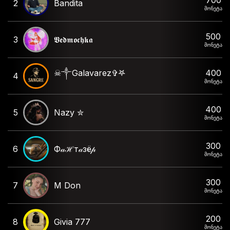
2
Bandita
მონეტა
500
3
𝖁𝖊𝖉𝖒𝖔𝖈𝖍𝖐𝖆
მონეტა
400
☠︎︎༒︎Galavarez✞︎𖤐
4
მონეტა
400
5
Nazy ✮
მონეტა
300
6
Ф𝒶ℋт𝒶зё𝓅
მონეტა
300
7
M Don
მონეტა
200
8
Givia 777
მონეტა