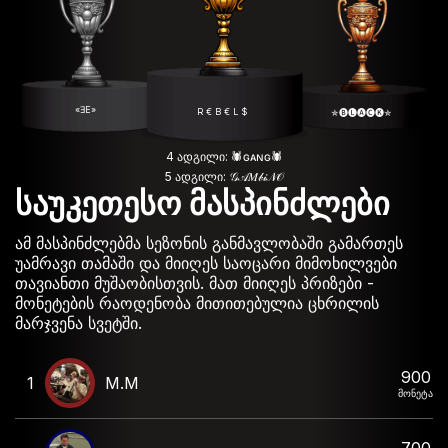
«ƎE»
R € B € L $
✯🅑🅛🅐🅒🅚✯
4 ადგილი: 🕷️ɢᴀɴɢ🕷️
5 ადგილი: 𝒢𝒜𝑀𝒷𝒾𝒩𝒪
საუკეთესო მასპინძლები
ამ მასპინძლებმა სეზონის განმავლობაში გამართეს
უამრავი თამაში და მიიღეს საოცარი მიმოხილვები
თავიანთი მუშაობისთვის. მათ მიიღეს პრიზები -
მონეტების რაოდენობა მითითებულია ცხრილის
მარჯვენა სვეტში.
900
1
M.M
მონეტა
700