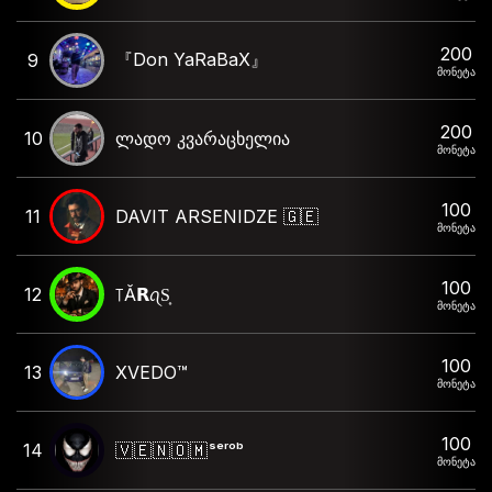
200
『Don YaRaBaX』
9
მონეტა
200
10
ლადო კვარაცხელია
მონეტა
100
11
DAVIT ARSENIDZE 🇬🇪
მონეტა
100
12
꓄Ă𝗥ꪖS͎
მონეტა
100
13
XVEDO™
მონეტა
100
14
🇻 🇪 🇳 🇴 🇲 ˢᵉʳᵒᵇ
მონეტა