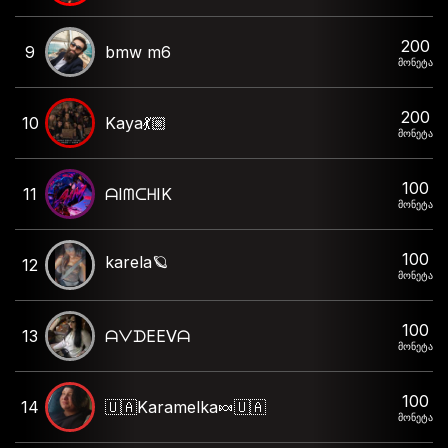
200
9
bmw m6
მონეტა
200
10
Kaya💃🏼
მონეტა
100
11
ᗩIᗰᑕᕼIK
მონეტა
100
karela🪐
12
მონეტა
100
13
ᗩᐯᗪEEᐯᗩ
მონეტა
100
14
🇺🇦Karamelka🍬🇺🇦
მონეტა