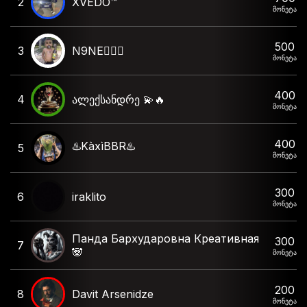
2
XVEDO™
მონეტა
500
3
N9NE🧛🏻‍♂️
მონეტა
400
4
ალექსანდრე 💫🔥
მონეტა
400
♨️KàxìBBR♨️
5
მონეტა
300
6
iraklito
მონეტა
Панда Бархударовна Креативная
300
7
🐼
მონეტა
200
8
Davit Arsenidze
მონეტა