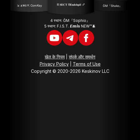
⛓ 𝐒𝐄𝐂𝐓 ⛓𝐄𝐧𝐝𝐬𝐡𝐩𝐢𝐥 ♐️
⇲ 𝐀𝐖𝐈 ⇱ ComKay
ĞM『Shako』
4 स्थान: ĞM『Sophio』
5 स्थान: F.I.S.T. 𝙀𝙢𝙞𝙨 NEW™🪲
खेल के नियम
|
संपर्क और समर्थन
Privacy Policy
|
Terms of Use
Copyright © 2020-2026 Keskinov LLC