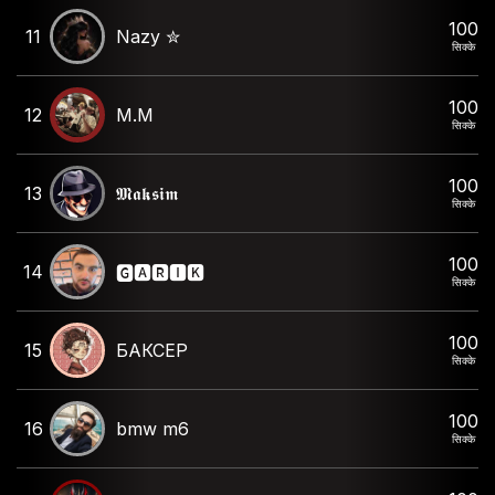
100
11
Nazy ✮
सिक्के
100
12
M.M
सिक्के
100
13
𝕸𝖆𝖐𝖘𝖎𝖒
सिक्के
100
14
🅶🅰🆁🅸🅺
सिक्के
100
15
БАКСЕР
सिक्के
100
16
bmw m6
सिक्के