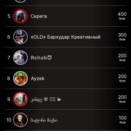
400
5
Серега
सिक्के
300
6
«OLD» Бархудар Креативный
सिक्के
200
7
ℝ𝕖𝕙𝕒𝕓😈
सिक्के
200
8
Ayzek
सिक्के
200
9
კანდე 🌸 ❤️‍🔥 💫
सिक्के
100
10
ბატონი მაქსი
सिक्के