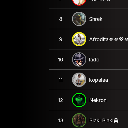
8
Shrek
9
Afrodita💋💋💖
10
lado
11
kopalaa
12
Nekron
13
Plaki Plaki👻