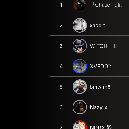
『Chase Tati』
1
2
xabela
3
WITCH🧝🏻‍♀️
4
XVEDO™
5
bmw m6
6
Nazy ✮
7
NDRX 😈