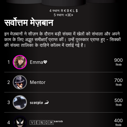
4 स्थान: R € B € L $
5 स्थान: «ƎE»
सर्वोत्तम मेज़बान
इन मेज़बानों ने सीज़न के दौरान बड़ी संख्या में खेलों को संभाला और अपने
काम के लिए अद्भुत समीक्षाएँ प्राप्त कीं। उन्हें पुरस्कार प्राप्त हुए - सिक्कों
की संख्या तालिका के दाहिने कॉलम में दर्शाई गई है।
900
1
Emma💖
सिक्के
700
2
Mentor
सिक्के
500
3
𝖘𝖈𝖔𝖗𝖕𝖎𝖔 🦂
सिक्के
400
4
🇻 🇪 🇳 🇴 🇲 ˢᵉʳᵒᵇ
सिक्के