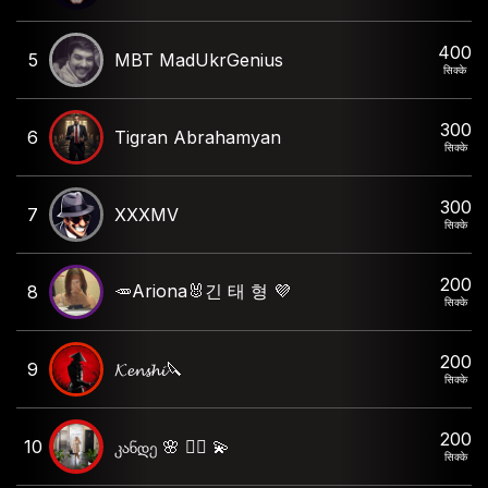
400
5
MBT MadUkrGenius
सिक्के
300
6
Tigran Abrahamyan
सिक्के
300
7
XXXMV
सिक्के
200
🥕Ariona🐰긴 태 형 💜
8
सिक्के
200
9
𝓚𝓮𝓷𝓼𝓱𝓲🔪
सिक्के
200
10
კანდე 🌸 ❤️‍🔥 💫
सिक्के