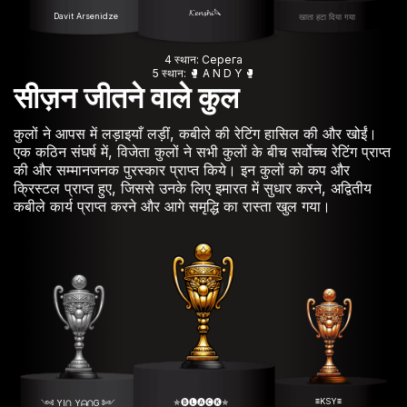
𝓚𝓮𝓷𝓼𝓱𝓲🔪
Davit Arsenidze
खाता हटा दिया गया
4 स्थान: Серега
5 स्थान: 🥊 A N D Y 🥊
सीज़न जीतने वाले कुल
कुलों ने आपस में लड़ाइयाँ लड़ीं, कबीले की रेटिंग हासिल की और खोईं।
एक कठिन संघर्ष में, विजेता कुलों ने सभी कुलों के बीच सर्वोच्च रेटिंग प्राप्त
की और सम्मानजनक पुरस्कार प्राप्त किये। इन कुलों को कप और
क्रिस्टल प्राप्त हुए, जिससे उनके लिए इमारत में सुधार करने, अद्वितीय
कबीले कार्य प्राप्त करने और आगे समृद्धि का रास्ता खुल गया।
≡KSY≡
✯🅑🅛🅐🅒🅚✯
༺ YIᑎ YᗩᑎG ༻