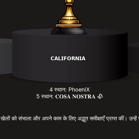
𝗖𝗔𝗟𝗜𝗙𝗢𝗥𝗡𝗜𝗔
4 स्थान: PhoeniX
5 स्थान: 𝐂𝐎𝐒𝐀 𝐍𝐎𝐒𝐓𝐑𝐀 🥀
ं खेलों को संभाला और अपने काम के लिए अद्भुत समीक्षाएँ प्राप्त कीं। उन्हें प