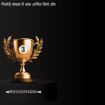
 रिकॉर्ड संख्या में अंक अर्जित किये और
🚜ℝ𝕆𝕊𝕊𝕆𝕄𝔸ℂℍ𝔸🚜