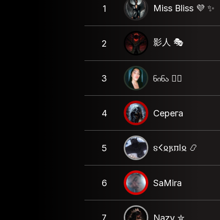
Miss Bliss 💜 ✨️
1
影人 🎭
2
3
ნინა ❤️‍🔥
4
Серега
𐍃𐌂𐍉𐍂𐍀𐌉𐍉 📿
5
6
SaMira
7
Nazy ✮