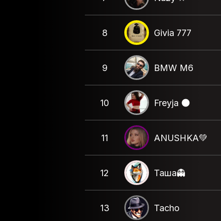
8
Givia 777
9
BMW M6
10
Freyja 🌑
11
ANUSHKA💚
12
Таша👻
13
Tacho