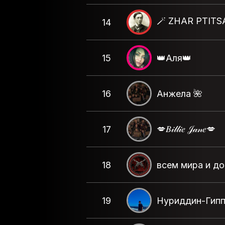
🪄 ZHAR PTITS
14
15
👑Аля👑
16
Анжела 🌺
💋𝐵𝒾𝓁𝓁𝒾𝑒 𝒥𝒶𝓃𝑒💋
17
18
всем мира и д
19
Нуриддин-Гипп