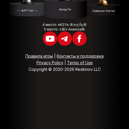
Халед Ли
☜☞★𐌄𐌌𐌉𐌔★☜☞
Северная Осетия
4 место: ≡KSY≡ 🦋ꪑꪖ᥅ﺃꪖ🦋
5 место: «ƎE» Анжела🌺
Правила игры
|
Контакты и поддержка
Privacy Policy
|
Terms of Use
Copyright © 2020-2026 Keskinov LLC