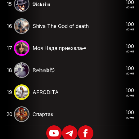
100
15
𝕸𝖆𝖐𝖘𝖎𝖒
монет
100
16
Shiva The God of death
монет
100
17
Моя Надя приехала🚙
монет
100
18
ℝ𝕖𝕙𝕒𝕓😈
монет
100
19
AFRODITA
монет
100
20
Спартак
монет