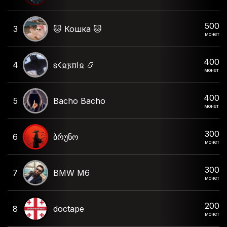
500
3
🐱 Кошка 🐱
монет
400
4
𐍃𐌂𐍉𐍂𐍀𐌉𐍉 📿
монет
400
5
Bacho Bacho
монет
300
6
ბრუნო
монет
300
7
BMW M6
монет
200
8
doctape
монет