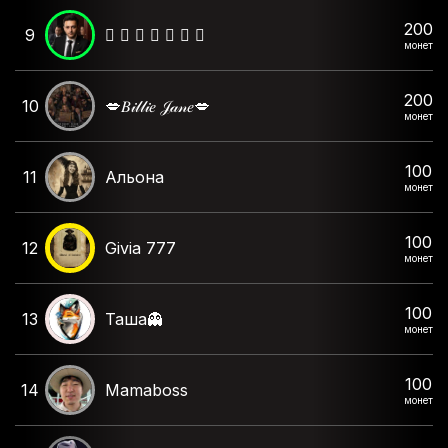
200
9
🫆 𝙲 𝙷 𝙴 𝙺 𝙾 🫆
монет
200
10
💋𝐵𝒾𝓁𝓁𝒾𝑒 𝒥𝒶𝓃𝑒💋
монет
100
11
Альона
монет
100
12
Givia 777
монет
100
13
Таша👻
монет
100
14
Mamaboss
монет