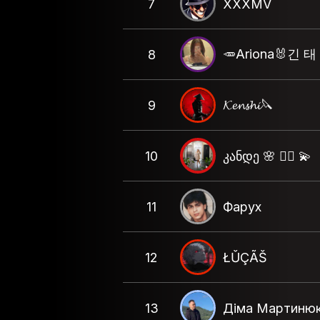
7
XXXMV
🥕Ariona🐰긴 태
8
𝓚𝓮𝓷𝓼𝓱𝓲🔪
9
10
კანდე 🌸 ❤️‍🔥 💫
11
Фарух
12
ŁǓÇÃŠ
13
Діма Мартиню