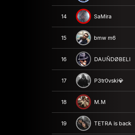
14
SaMira
15
bmw m6
16
DAUÑDØBELI
17
P3tr0vski💎
18
M.M
19
TETRA is back