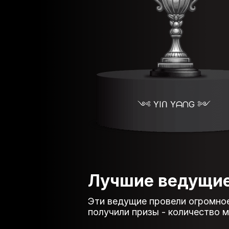
༺ YIᑎ YᗩᑎG ༻
Лучшие ведущи
Эти ведущие провели огромное
получили призы - количество 