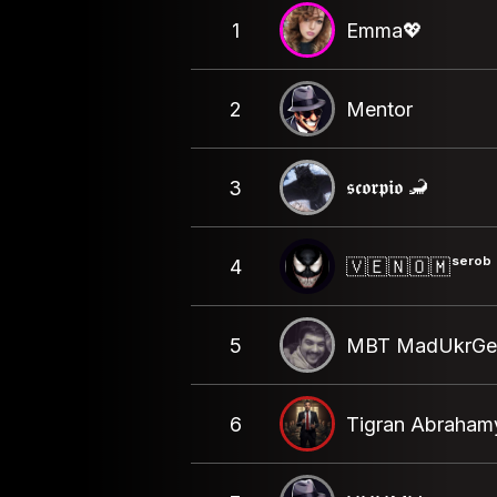
1
Emma💖
2
Mentor
𝖘𝖈𝖔𝖗𝖕𝖎𝖔 🦂
3
4
🇻 🇪 🇳 🇴 🇲 ˢᵉʳᵒᵇ
5
MBT MadUkrGe
6
Tigran Abraham