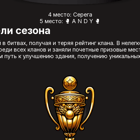
4 место: Серега
5 место: 🥊 A N D Y 🥊
ли сезона
 битвах, получая и теряя рейтинг клана. В нелег
еди всех кланов и заняли почетные призовые мест
м путь к улучшению здания, получению уникальных