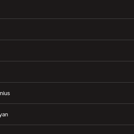
nius
yan