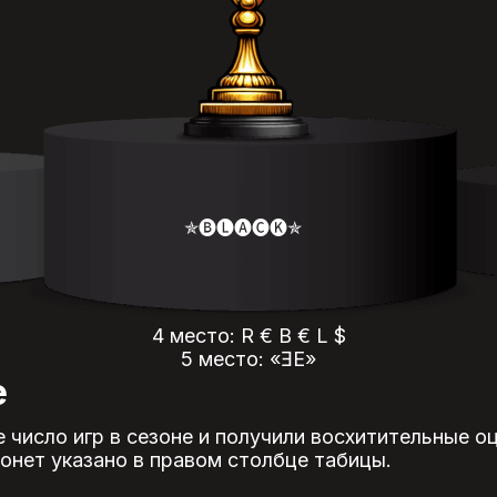
✯🅑🅛🅐🅒🅚✯
4 место: R € B € L $
5 место: «ƎE»
е
 число игр в сезоне и получили восхитительные оц
монет указано в правом столбце табицы.