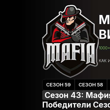
М
В
1000+
КАК 
СЕЗОН 59
СЕЗОН 58
Сезон 43: Мафи
Победители Сез