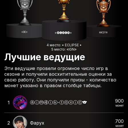
«ƎE»
≡KSY≡
✯🅑🅛🅐🅒🅚✯
4 место: • ECLIPSE •
5 место: «IGN»
Лучшие ведущие
Эти ведущие провели огромное число игр в
сезоне и получили восхитительные оценки за
свою работу. Они получили призы - количество
монет указано в правом столбце табицы.
900
ⓐⓘⓜ④ⓘⓚ-ⓣⓞⓧⓘⓒ🐨
1
монет
700
2
Фарух
монет