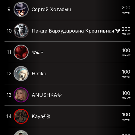
200
9
Сергей Хотабыч
монет
200
10
Панда Бархударовна Креативная 🐼
монет
100
11
𝑴𝒊𝒍𝒊🍷
монет
100
12
Hatiko
монет
100
13
ANUSHKA💚
монет
100
14
Kaya💃🏼
монет