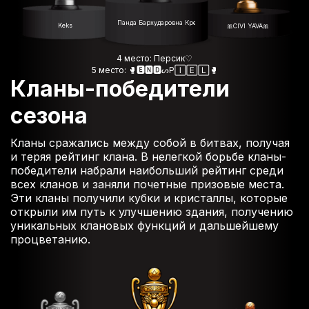
Панда Бархударовна Креативная 🐼
Keks
🎀CIVI YAVA🎀
4 место: Персик♡
5 место: 🥊🅴🅽🅳ᔕP🄸🄴🄻🥊
Кланы-победители
сезона
Кланы сражались между собой в битвах, получая
и теряя рейтинг клана. В нелегкой борьбе кланы-
победители набрали наибольший рейтинг среди
всех кланов и заняли почетные призовые места.
Эти кланы получили кубки и кристаллы, которые
открыли им путь к улучшению здания, получению
уникальных клановых функций и дальшейшему
процветанию.