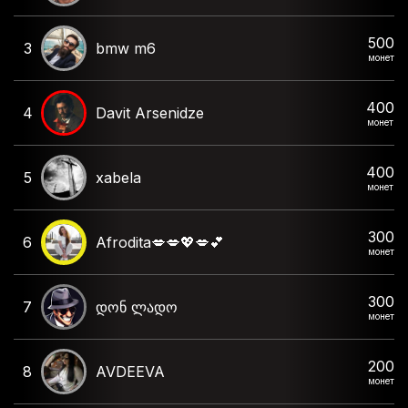
500
3
bmw m6
монет
400
4
Davit Arsenidze
монет
400
5
xabela
монет
300
6
Afrodita💋💋💖💋💕
монет
300
7
დონ ლადო
монет
200
8
AVDEEVA
монет