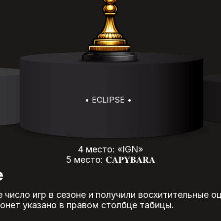
• ECLIPSE •
4 место: «IGN»
5 место: 𝐂𝐀𝐏𝐘𝐁𝐀𝐑𝐀
е
 число игр в сезоне и получили восхитительные оц
монет указано в правом столбце табицы.