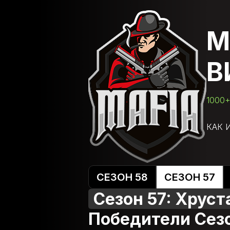
М
В
1000+
КАК 
СЕЗОН 58
СЕЗОН 57
Сезон 57: Хрус
Победители Сез