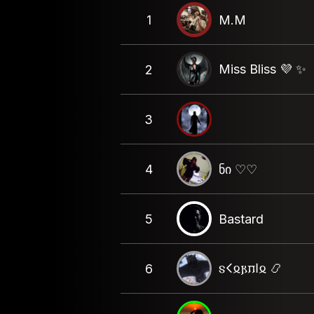
1
M.M
Miss Bliss 💜 ✨️
2
3
4
ნი ♡♡
5
Bastard
𐍃𐌂𐍉𐍂𐍀𐌉𐍉 📿
6