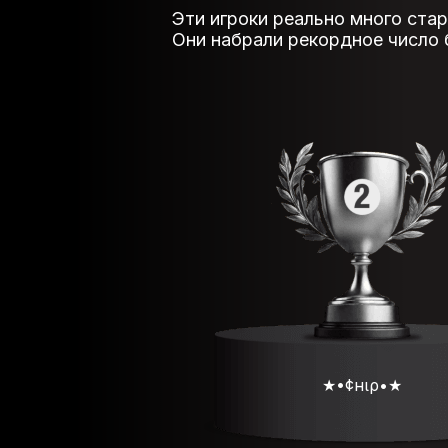
Эти игроки реально много стар
Они набрали рекордное число б
★•¢нιρ•★