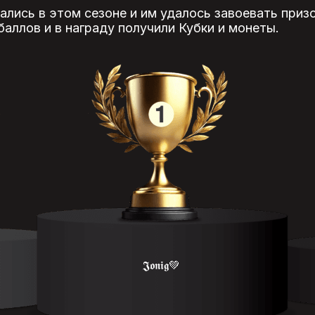
ались в этом сезоне и им удалось завоевать приз
аллов и в награду получили Кубки и монеты.
𝕵𝖔𝖓𝖎𝖌💚