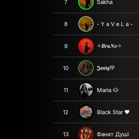
7
Sakha
8
- Y a V e L a -
✧𝑩𝒓𝒖𝑵𝒐✧
9
𝕵𝖔𝖓𝖎𝖌💚
10
11
Maria 🐶
12
Black Star 🖤
13
Фанат Душі