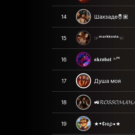
14
Шахзаде🤴🏽
15
☞ᵐᵃʳᵏᵏᵒˢᵗᵃ☜
𝖆𝖐𝖗𝖔𝖇𝖆𝖙 ᴬᶦᵐ
16
17
Душа моя
🚜𝓡𝓞𝓢𝓢𝓞𝓜𝓐𝓗
18
19
★•¢нιρ•★