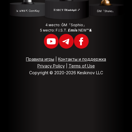
⛓ 𝐒𝐄𝐂𝐓 ⛓𝐄𝐧𝐝𝐬𝐡𝐩𝐢𝐥 ♐️
⇲ 𝐀𝐖𝐈 ⇱ ComKay
ĞM『Shako』
4 место: ĞM『Sophio』
5 место: F.I.S.T. 𝙀𝙢𝙞𝙨 NEW™🪲
Правила игры
|
Контакты и поддержка
Privacy Policy
|
Terms of Use
Copyright © 2020-2026 Keskinov LLC