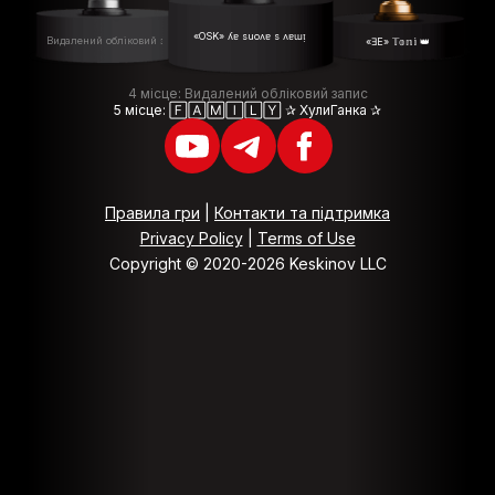
«OSK» ʎɐ suoʌɐ s ʌɐɯᴉ
Видалений обліковий запис
«ƎE» 𝕋𝕠𝕟𝕚 👑
4 місце: Видалений обліковий запис
5 місце: 🄵🄰🄼🄸🄻🅈 ✰ ХулиГанка ✰
Правила гри
|
Контакти та підтримка
Privacy Policy
|
Terms of Use
Copyright © 2020-2026 Keskinov LLC