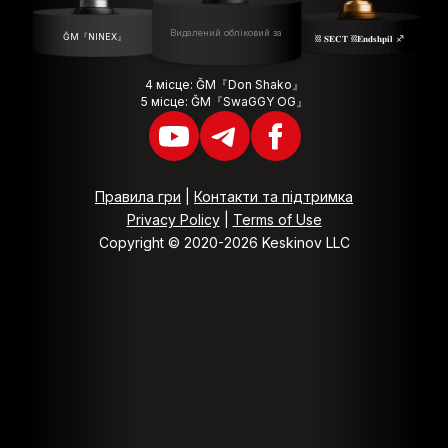
Видалений обліковий запис
ĞM『NINEX』
⛓ 𝐒𝐄𝐂𝐓 ⛓𝐄𝐧𝐝𝐬𝐡𝐩𝐢𝐥 ♐️
4 місце: ĞM『Don Shako』
5 місце: ĞM『SwaGGY OG』
Правила гри
|
Контакти та підтримка
Privacy Policy
|
Terms of Use
Copyright © 2020-2026 Keskinov LLC