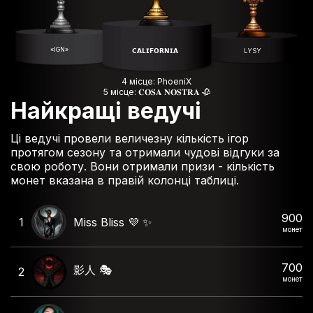
«IGN»
𝗖𝗔𝗟𝗜𝗙𝗢𝗥𝗡𝗜𝗔
LYSY
4 місце: PhoeniX
5 місце: 𝐂𝐎𝐒𝐀 𝐍𝐎𝐒𝐓𝐑𝐀 🥀
Найкращі ведучі
Ці ведучі провели величезну кількість ігор
протягом сезону та отримали чудові відгуки за
свою роботу. Вони отримали призи - кількість
монет вказана в правій колонці таблиці.
900
1
Miss Bliss 💜 ✨️
монет
700
影人 🎭
2
монет