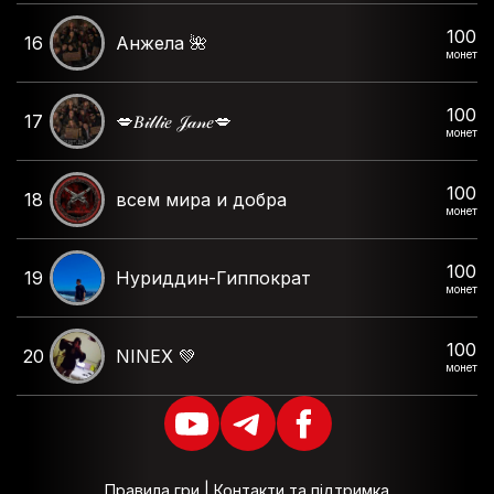
100
16
Анжела 🌺
монет
100
17
💋𝐵𝒾𝓁𝓁𝒾𝑒 𝒥𝒶𝓃𝑒💋
монет
100
18
всем мира и добра
монет
100
19
Нуриддин-Гиппократ
монет
100
20
NINEX 💚
монет
Правила гри
|
Контакти та підтримка