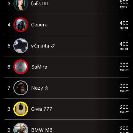
500
3
ნინა ❤️‍🔥
монет
400
4
Серега
монет
400
5
𐍃𐌂𐍉𐍂𐍀𐌉𐍉 📿
монет
300
6
SaMira
монет
300
7
Nazy ✮
монет
200
8
Givia 777
монет
200
9
BMW M6
монет