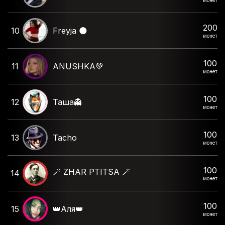
200
10
Freyja 🌑
монет
100
11
ANUSHKA💚
монет
100
12
Таша👻
монет
100
13
Tacho
монет
100
🪄 ZHAR PTITSA 🪄
14
монет
100
15
👑Аля👑
монет