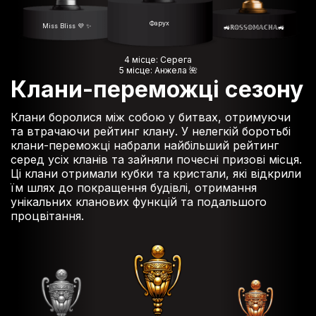
Фарух
Miss Bliss 💜 ✨️
🚜ℝ𝕆𝕊𝕊𝕆𝕄𝔸ℂℍ𝔸🚜
4 місце: Серега
5 місце: Анжела 🌺
Клани-переможці сезону
Клани боролися між собою у битвах, отримуючи
та втрачаючи рейтинг клану. У нелегкій боротьбі
клани-переможці набрали найбільший рейтинг
серед усіх кланів та зайняли почесні призові місця.
Ці клани отримали кубки та кристали, які відкрили
їм шлях до покращення будівлі, отримання
унікальних кланових функцій та подальшого
процвітання.