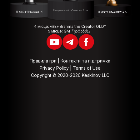
Видалений обліковий запис
⛓ 𝐒𝐄𝐂𝐓 ⛓𝐓𝐨𝐥𝟗𝐧𝐢𝟒 ♓️
⛓ 𝐒𝐄𝐂𝐓 ⛓🐍𝐙𝐌𝐄𝐘𝐀♑️
4 місце: «ƎЕ» Brahma the Creator OLD™
5 місце: ĞM『ყარაბახ』
Правила гри
|
Контакти та підтримка
Privacy Policy
|
Terms of Use
Copyright © 2020-2026 Keskinov LLC