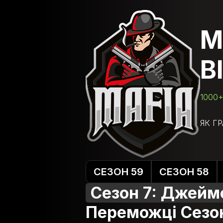
М
В
1000+
ЯК Г
СЕЗОН 59
СЕЗОН 58
Сезон 7: Джейм
Переможці Сезо