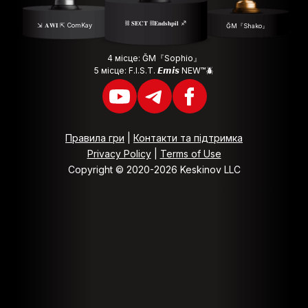
⛓ 𝐒𝐄𝐂𝐓 ⛓𝐄𝐧𝐝𝐬𝐡𝐩𝐢𝐥 ♐️
⇲ 𝐀𝐖𝐈 ⇱ ComKay
ĞM『Shako』
4 місце: ĞM『Sophio』
5 місце: F.I.S.T. 𝙀𝙢𝙞𝙨 NEW™🪲
Правила гри
|
Контакти та підтримка
Privacy Policy
|
Terms of Use
Copyright © 2020-2026 Keskinov LLC