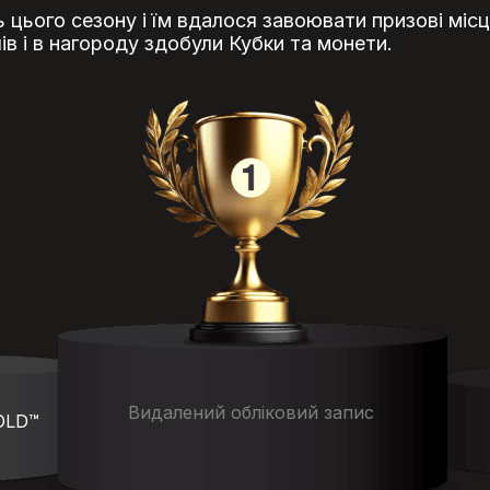
ь цього сезону і їм вдалося завоювати призові місц
ів і в нагороду здобули Кубки та монети.
Видалений обліковий запис
 OLD™