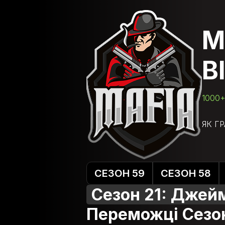
М
В
1000+
ЯК Г
СЕЗОН 59
СЕЗОН 58
Сезон 21: Джей
Переможці Сезо