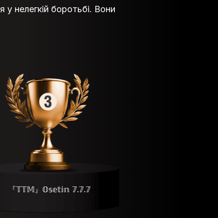
я у нелегкій боротьбі. Вони
『𝕋𝕋𝕄』𝕆𝕤𝕖𝕥𝕚𝕟 𝟟.𝟟.𝟟