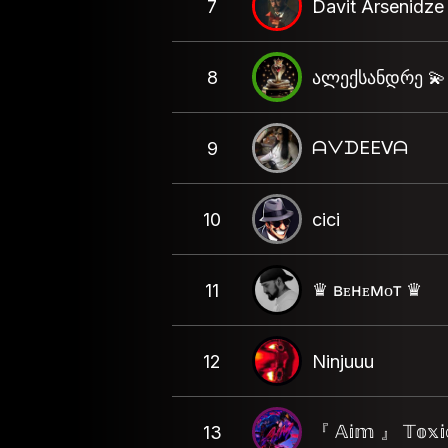
7
Davit Arsenidze
8
ალექსანდრე 💫
ᗩᐯᗪEEᐯᗩ
9
10
cici
♛ ʙᴇʜᴇᴍᴏᴛ ♛
11
12
Ninjuuu
『 𝔸𝕚𝕞 』 𝕋𝕠𝕩𝕚
13