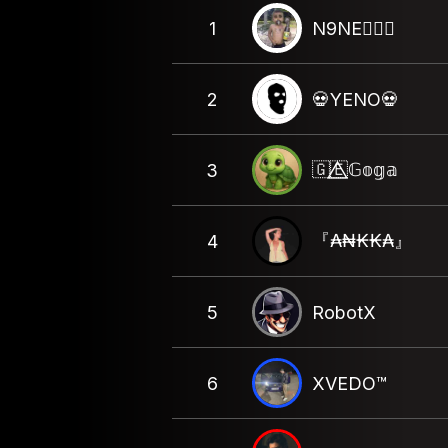
1
N9NE🧛🏻‍♂️
2
💀YENO💀
🇬🇪⃤𝔾𝕠𝕘𝕒
3
『₳₦₭₭₳』
4
5
RobotX
6
XVEDO™