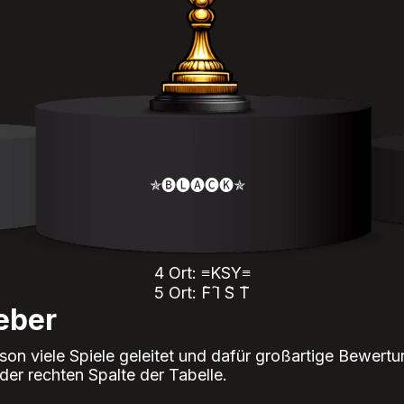
✯🅑🅛🅐🅒🅚✯
4 Ort: ≡KSY≡
5 Ort: F҇ I҇ S҇ T҇
eber
son viele Spiele geleitet und dafür großartige Bewertu
der rechten Spalte der Tabelle.