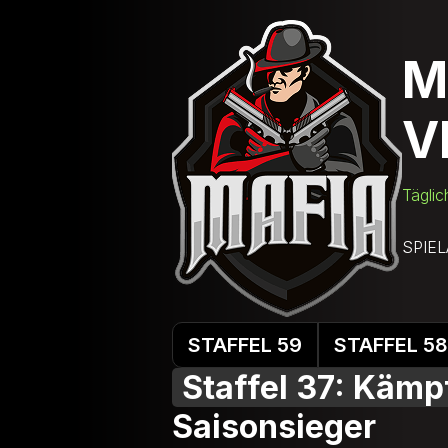
M
V
Täglic
SPIE
STAFFEL 59
STAFFEL 58
Staffel 37: Kämp
Saisonsieger