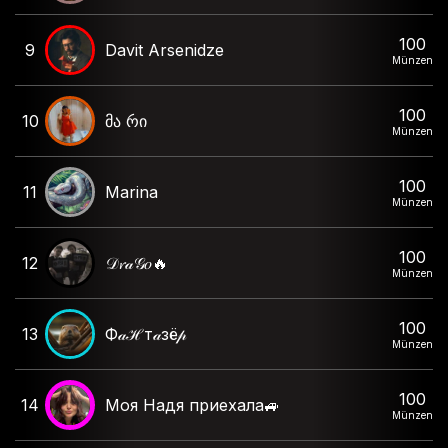
100
9
Davit Arsenidze
Münzen
100
10
მა რი
Münzen
100
11
Marina
Münzen
100
12
𝒟𝓻𝒶𝒢𝑜🔥
Münzen
100
13
Ф𝒶ℋт𝒶зё𝓅
Münzen
100
14
Моя Надя приехала🚙
Münzen