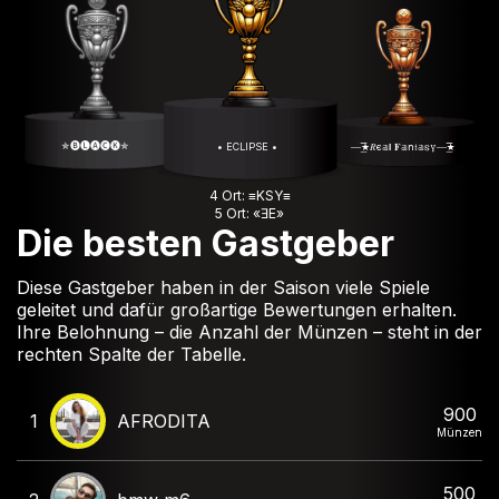
✯🅑🅛🅐🅒🅚✯
• ECLIPSE •
—͟͞͞★𝑅є𝕒𝗹 𝐅𝕒𝗇𝔱𝕒𐍃𐍅—͟͞͞★
4 Ort: ≡KSY≡
5 Ort: «ƎE»
Die besten Gastgeber
Diese Gastgeber haben in der Saison viele Spiele
geleitet und dafür großartige Bewertungen erhalten.
Ihre Belohnung – die Anzahl der Münzen – steht in der
rechten Spalte der Tabelle.
900
1
AFRODITA
Münzen
500