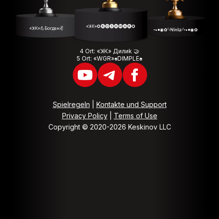
«ꓘК»✪🅚🅞🅢🅗🅜🅐🅡✪
«ꓘК»💪Богдан✌
◦•●◉✿𓆩Ꞥīꞥҟⱥ𓆪◦•●◉✿
4 Ort: «ꓘК» Дилиk 🤝
5 Ort: «WGR»♠️DIMPLE♠️
Spielregeln
|
Kontakte und Support
Privacy Policy
|
Terms of Use
Copyright © 2020-2026 Keskinov LLC