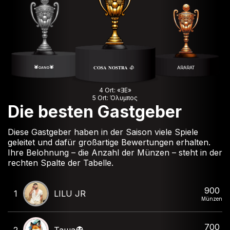
🕷️ɢᴀɴɢ🕷️
𝐂𝐎𝐒𝐀 𝐍𝐎𝐒𝐓𝐑𝐀 🥀
ARARAT
4 Ort: «ƎE»
5 Ort: Όλυμπος
Die besten Gastgeber
Diese Gastgeber haben in der Saison viele Spiele
geleitet und dafür großartige Bewertungen erhalten.
Ihre Belohnung – die Anzahl der Münzen – steht in der
rechten Spalte der Tabelle.
900
1
LILU JR
Münzen
700
2
Таша👻