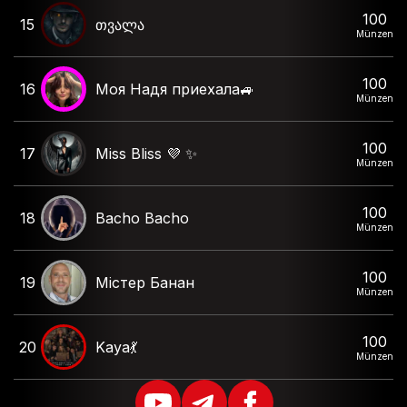
100
15
თვალა
Münzen
100
16
Моя Надя приехала🚙
Münzen
100
17
Miss Bliss 💜 ✨️
Münzen
100
18
Bacho Bacho
Münzen
100
19
Містер Банан
Münzen
100
20
Kaya💃
Münzen