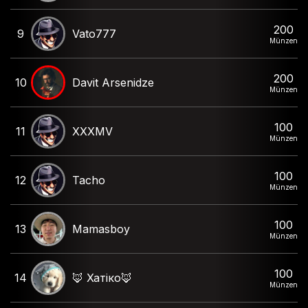
200
9
Vato777
Münzen
200
10
Davit Arsenidze
Münzen
100
11
XXXMV
Münzen
100
12
Tacho
Münzen
100
13
Mamasboy
Münzen
100
14
🦊 Хатіко🦊
Münzen