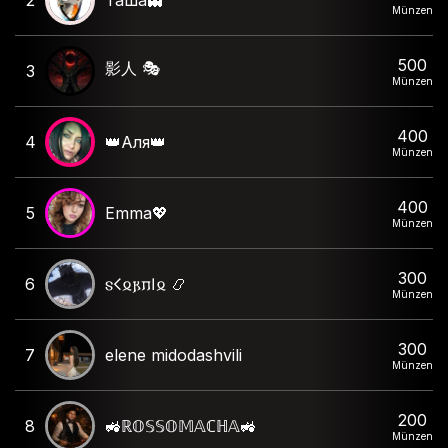
Münzen
500
影人 🎭
3
Münzen
400
4
👑Аля👑
Münzen
400
5
Emma💖
Münzen
300
6
𐍃𐌂𐍉𐍂𐍀𐌉𐍉 📿
Münzen
300
7
elene midodashvili
Münzen
200
8
🚜ℝ𝕆𝕊𝕊𝕆𝕄𝔸ℂℍ𝔸🚜
Münzen