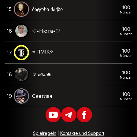
100
15
ბატონი მაქსი
Münzen
100
16
♡•Нюта•♡
Münzen
100
⭐️TIMIK⭐️
17
Münzen
100
18
𝒟𝓻𝒶𝒢𝑜🔥
Münzen
100
19
Светлая
Münzen
Spielregeln
|
Kontakte und Support