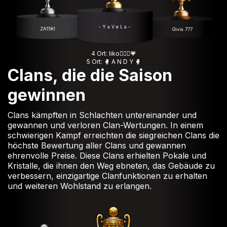
- Y a V e L a -
ZA15KI
Givia 777
4 Ort: liko🦸🏻‍♀️💗
5 Ort: 🥊 A N D Y 🥊
Clans, die die Saison
gewinnen
Clans kämpften in Schlachten untereinander und
gewannen und verloren Clan-Wertungen. In einem
schwierigen Kampf erreichten die siegreichen Clans die
höchste Bewertung aller Clans und gewannen
ehrenvolle Preise. Diese Clans erhielten Pokale und
Kristalle, die ihnen den Weg ebneten, das Gebäude zu
verbessern, einzigartige Clanfunktionen zu erhalten
und weiteren Wohlstand zu erlangen.