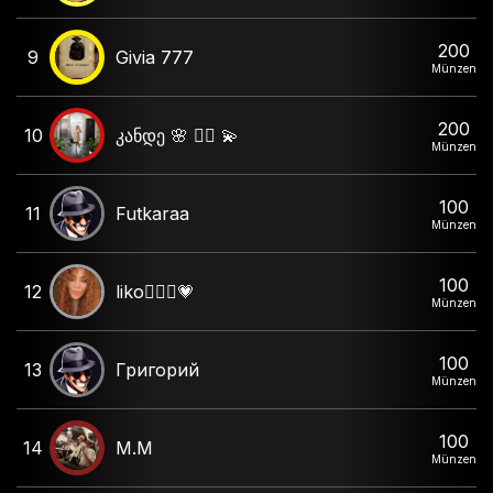
200
9
Givia 777
Münzen
200
10
კანდე 🌸 ❤️‍🔥 💫
Münzen
100
11
Futkaraa
Münzen
100
12
liko🦸🏻‍♀️💗
Münzen
100
13
Григорий
Münzen
100
14
M.M
Münzen