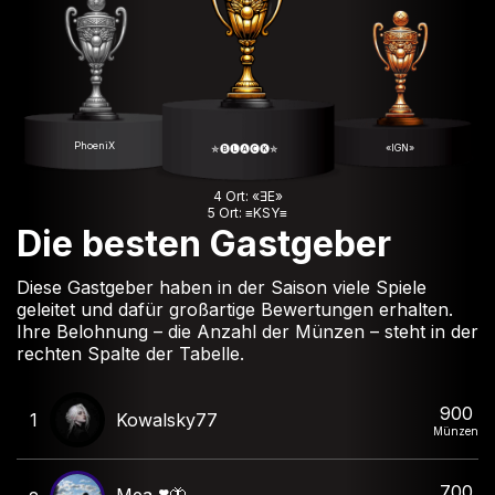
PhoeniX
«IGN»
✯🅑🅛🅐🅒🅚✯
4 Ort: «ƎE»
5 Ort: ≡KSY≡
Die besten Gastgeber
Diese Gastgeber haben in der Saison viele Spiele
geleitet und dafür großartige Bewertungen erhalten.
Ihre Belohnung – die Anzahl der Münzen – steht in der
rechten Spalte der Tabelle.
900
1
Kowalsky77
Münzen
700