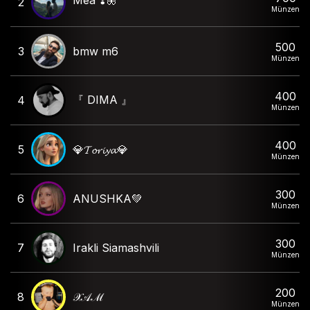
Mea ❣️🦋
2
Münzen
500
3
bmw m6
Münzen
400
『 DIMA 』
4
Münzen
400
5
💎𝓣𝓸𝓻𝓲𝔂𝓪💎
Münzen
300
6
ANUSHKA💚
Münzen
300
7
Irakli Siamashvili
Münzen
200
8
𝒳𝒜ℳ
Münzen