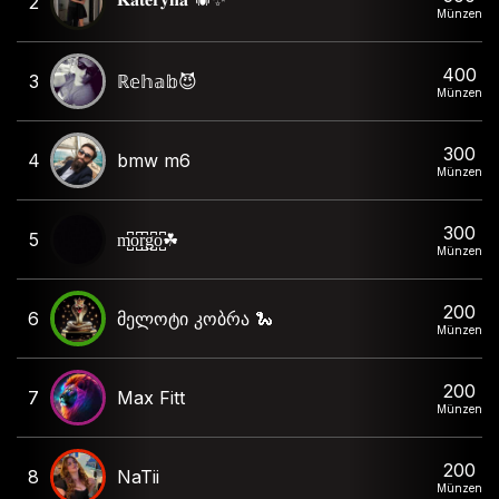
2
Münzen
400
3
ℝ𝕖𝕙𝕒𝕓😈
Münzen
300
4
bmw m6
Münzen
300
5
m̺͆o̺͆r̺͆g̺͆o̺͆☘︎
Münzen
200
6
მელოტი კობრა 🐍
Münzen
200
7
Max Fitt
Münzen
200
8
NaTii
Münzen