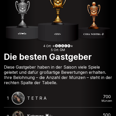
♠️M👑6♠️
«NM»
𝐂𝐎𝐒𝐀 𝐍𝐎𝐒𝐓𝐑𝐀 🥀
4 Ort: ✯🅑🅛🅐🅒🅚✯
5 Ort: ĞM
Die besten Gastgeber
Diese Gastgeber haben in der Saison viele Spiele
geleitet und dafür großartige Bewertungen erhalten.
Ihre Belohnung – die Anzahl der Münzen – steht in der
rechten Spalte der Tabelle.
700
1
T E T R A
Münzen
500
𝐊𝐚𝐭𝐞𝐫𝐲𝐧𝐚 🕷️✨