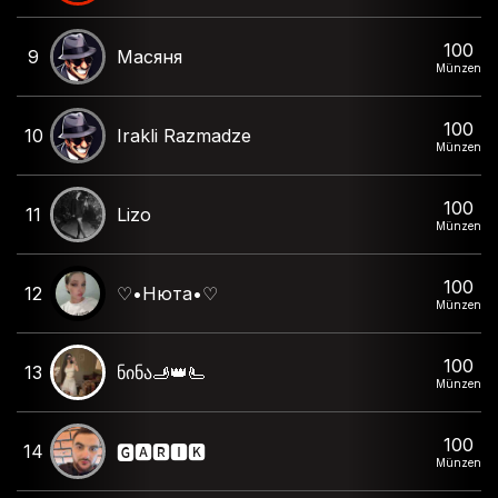
100
9
Масяня
Münzen
100
10
Irakli Razmadze
Münzen
100
11
Lizo
Münzen
100
12
♡•Нюта•♡
Münzen
100
13
ნინა🫸👑🫷
Münzen
100
14
🅶🅰🆁🅸🅺
Münzen