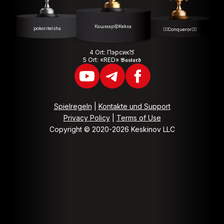
Кашмар😵Keksa
pokoritelsha
💂‍♂️Conqueror💂‍♂️
4 Ort: Пэрсик🍑
5 Ort: «RED» 𝕭𝖆𝖘𝖙𝖆𝖗𝖉
Spielregeln
|
Kontakte und Support
Privacy Policy
|
Terms of Use
Copyright © 2020-2026 Keskinov LLC